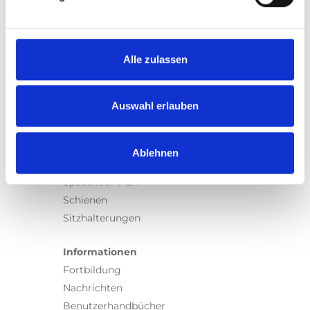
Produkte
Carony
Turny Evo
Turny Low Vehicle
Alle zulassen
Chair Topper
Carospeed Classic
Auswahl erlauben
Rollstuhllifte
Produkte
Ablehnen
E-Serie lifte
Spacefloor® LX
Schienen
Sitzhalterungen
Informationen
Fortbildung
Nachrichten
Benutzerhandbücher