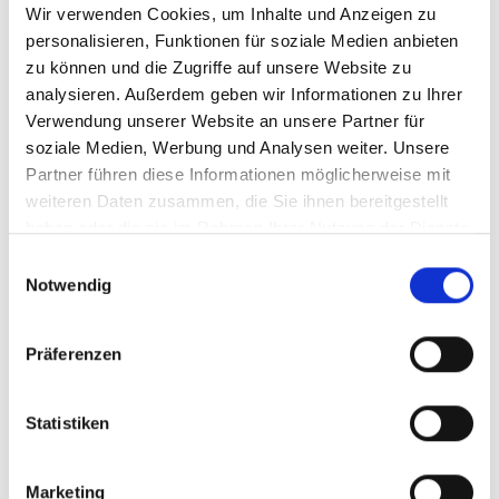
Wir verwenden Cookies, um Inhalte und Anzeigen zu
Menü auf der linken Seite auswählen. Bitte beachten Sie, dass es
nicht zu allen Produkten eigene Videos gibt.
personalisieren, Funktionen für soziale Medien anbieten
zu können und die Zugriffe auf unsere Website zu
Einbetten
analysieren. Außerdem geben wir Informationen zu Ihrer
Unter jedem Video finden Sie einen Code, mit dem Sie das Video
auf Ihrer Webseite einbetten können.
Verwendung unserer Website an unsere Partner für
soziale Medien, Werbung und Analysen weiter. Unsere
Abonnieren
Partner führen diese Informationen möglicherweise mit
Abonnieren Sie hier unseren
YouTube-Kanal
, um sofort
weiteren Daten zusammen, die Sie ihnen bereitgestellt
benachrichtigt zu werden, wenn wir ein neues Video hochladen.
haben oder die sie im Rahmen Ihrer Nutzung der Dienste
gesammelt haben.
Einwilligungsauswahl
Notwendig
Präferenzen
Statistiken
Marketing