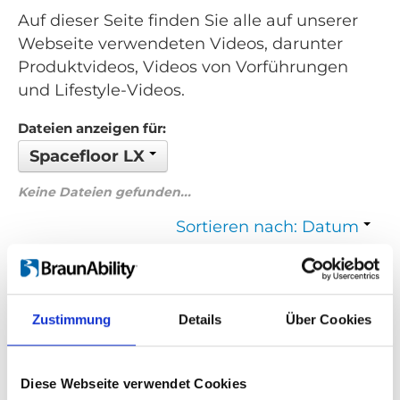
Auf dieser Seite finden Sie alle auf unserer
Webseite verwendeten Videos, darunter
Produktvideos, Videos von Vorführungen
und Lifestyle-Videos.
Dateien anzeigen für:
Spacefloor LX
Keine Dateien gefunden...
Sortieren nach: Datum
Zurück
1
Weiter
Zustimmung
Details
Über Cookies
Suchen Sie etwas Bestimmtes?
Wenn Sie nach einem Video zu einem bestimmten Produkt
Diese Webseite verwendet Cookies
suchen, können Sie das gewünschte Produkt im Dropdown-