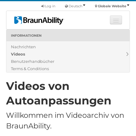
Log in
Deutsch
Globale Website
INFORMATIONEN
Fortbildung
Nachrichten
Produkte
Videos
Nutzfahrzeuge
Benutzerhandbücher
Über uns
Terms & Conditions
Finde einen Händler
Videos von
Autoanpassungen
Willkommen im Videoarchiv von
BraunAbility.