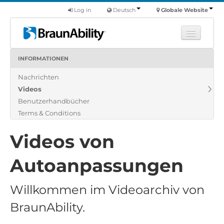
Log in
Deutsch
Globale Website
INFORMATIONEN
Fortbildung
Nachrichten
Produkte
Videos
Nutzfahrzeuge
Benutzerhandbücher
Über uns
Terms & Conditions
Finde einen Händler
Videos von
Autoanpassungen
Willkommen im Videoarchiv von
BraunAbility.