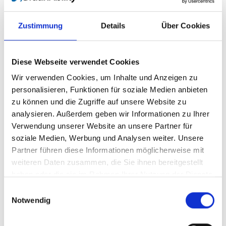
Bitte
erlauben Sie allen Cookies,
um dieses
Video anzusehen.
Zustimmung
Details
Über Cookies
Diese Webseite verwendet Cookies
Wir verwenden Cookies, um Inhalte und Anzeigen zu
personalisieren, Funktionen für soziale Medien anbieten
zu können und die Zugriffe auf unsere Website zu
analysieren. Außerdem geben wir Informationen zu Ihrer
BraunAbility Remote - Global
Verwendung unserer Website an unsere Partner für
soziale Medien, Werbung und Analysen weiter. Unsere
Einbettungscode
(Kopieren Sie den folgenden Code
Partner führen diese Informationen möglicherweise mit
und fügen Sie ihn in das HTML Ihrer eigenen Site ein,
weiteren Daten zusammen, die Sie ihnen bereitgestellt
um das Video einzubetten)
:
haben oder die sie im Rahmen Ihrer Nutzung der Dienste
gesammelt haben.
Einwilligungsauswahl
Notwendig
Kategorie:
Global lift, Product video, BraunAbility