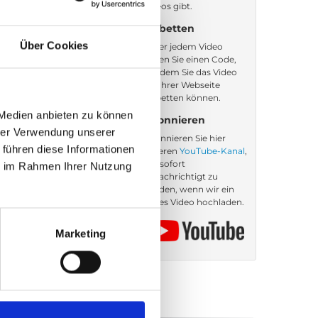
Videos gibt.
Einbetten
Über Cookies
Unter jedem Video
finden Sie einen Code,
mit dem Sie das Video
auf Ihrer Webseite
einbetten können.
 Medien anbieten zu können
Abonnieren
hrer Verwendung unserer
Abonnieren Sie hier
 führen diese Informationen
unseren
YouTube-Kanal
,
um sofort
ie im Rahmen Ihrer Nutzung
benachrichtigt zu
werden, wenn wir ein
neues Video hochladen.
Marketing