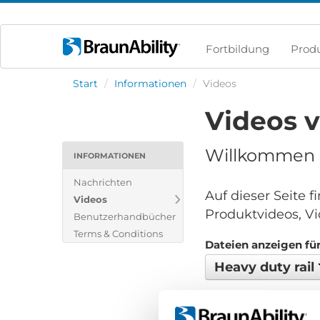
Fortbildung
Prod
Start
/
Informationen
/
Videos
Videos 
Willkommen i
INFORMATIONEN
Nachrichten
Auf dieser Seite 
Videos
Produktvideos, Vi
Benutzerhandbücher
Terms & Conditions
Dateien anzeigen für
Heavy duty rail
Keine Dateien gefund