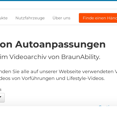
ukte
Nutzfahrzeuge
Über uns
Finde einen Händ
von Autoanpassungen
m Videoarchiv von BraunAbility.
finden Sie alle auf unserer Webseite verwendeten 
deos von Vorführungen und Lifestyle-Videos.
:
Sortier
en...