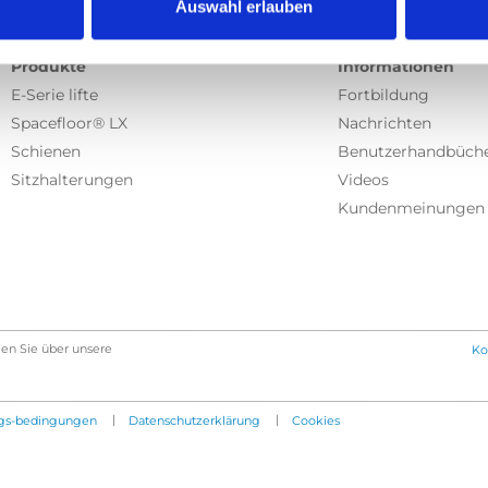
Auswahl erlauben
Produkte
Informationen
E-Serie lifte
Fortbildung
Spacefloor® LX
Nachrichten
Schienen
Benutzerhandbüch
Sitzhalterungen
Videos
Kundenmeinungen
en Sie über unsere
Ko
|
|
gs-bedingungen
Datenschutzerklärung
Cookies