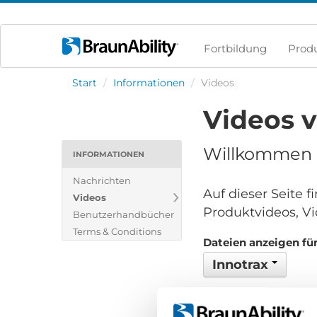
Fortbildung
Prod
Start
/
Informationen
/
Videos
Videos 
Willkommen i
INFORMATIONEN
Nachrichten
Auf dieser Seite 
Videos
Produktvideos, Vi
Benutzerhandbücher
Terms & Conditions
Dateien anzeigen für
Innotrax
Keine Dateien gefund