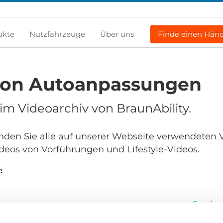
ukte
Nutzfahrzeuge
Über uns
Finde einen Händ
von Autoanpassungen
m Videoarchiv von BraunAbility.
finden Sie alle auf unserer Webseite verwendeten 
deos von Vorführungen und Lifestyle-Videos.
:
Sortie
en...