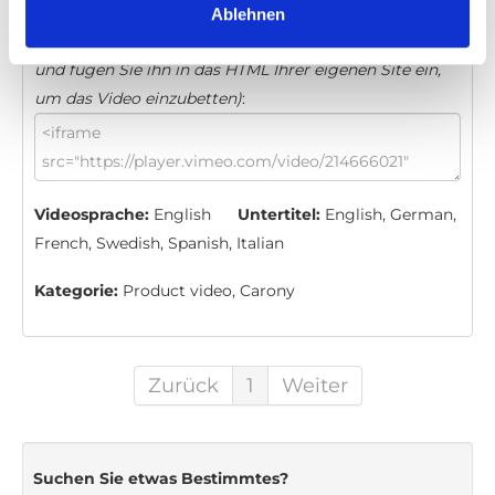
Ablehnen
Einbettungscode
(Kopieren Sie den folgenden Code
und fügen Sie ihn in das HTML Ihrer eigenen Site ein,
um das Video einzubetten)
:
Videosprache:
English
Untertitel:
English, German,
French, Swedish, Spanish, Italian
Kategorie:
Product video, Carony
Zurück
1
Weiter
Suchen Sie etwas Bestimmtes?