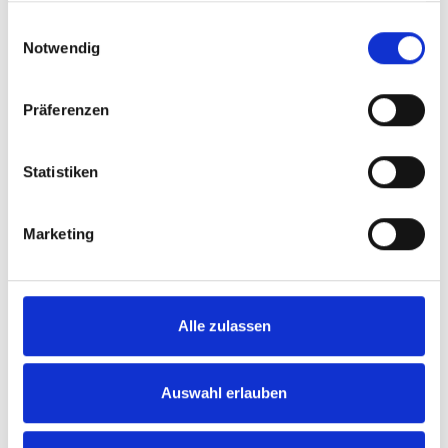
gesammelt haben.
Einwilligungsauswahl
Notwendig
Videosprache:
English
Untertitel:
English, German,
French, Swedish, Spanish, Italian
Präferenzen
Kategorie:
Product video, Carony
Statistiken
Bitte
erlauben Sie allen Cookies,
um dieses
Marketing
Video anzusehen.
Alle zulassen
Auswahl erlauben
Carony - Usage