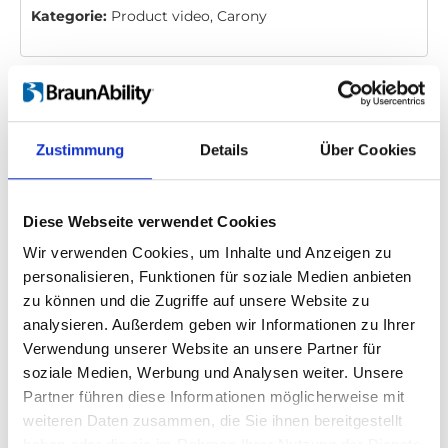
Kategorie:
Product video, Carony
Bitte
erlauben Sie allen Cookies,
um dieses
Video anzusehen.
Zustimmung
Details
Über Cookies
Diese Webseite verwendet Cookies
Wir verwenden Cookies, um Inhalte und Anzeigen zu
personalisieren, Funktionen für soziale Medien anbieten
zu können und die Zugriffe auf unsere Website zu
Carony - The System
analysieren. Außerdem geben wir Informationen zu Ihrer
Verwendung unserer Website an unsere Partner für
Einbettungscode
(Kopieren Sie den folgenden Code
soziale Medien, Werbung und Analysen weiter. Unsere
und fügen Sie ihn in das HTML Ihrer eigenen Site ein,
Partner führen diese Informationen möglicherweise mit
um das Video einzubetten)
:
weiteren Daten zusammen, die Sie ihnen bereitgestellt
haben oder die sie im Rahmen Ihrer Nutzung der Dienste