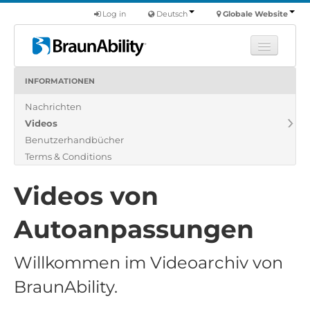
Log in
Deutsch
Globale Website
INFORMATIONEN
Fortbildung
Nachrichten
Produkte
Videos
Nutzfahrzeuge
Benutzerhandbücher
Über uns
Terms & Conditions
Finde einen Händler
Videos von
Autoanpassungen
Willkommen im Videoarchiv von
BraunAbility.