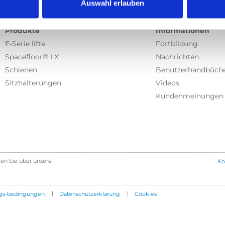
Auswahl erlauben
Produkte
Informationen
E-Serie lifte
Fortbildung
Spacefloor® LX
Nachrichten
Schienen
Benutzerhandbüch
Sitzhalterungen
Videos
Kundenmeinungen
en Sie über unsere
Ko
|
|
gs-bedingungen
Datenschutzerklärung
Cookies