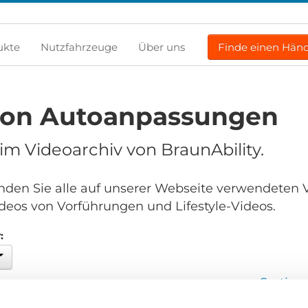
ukte
Nutzfahrzeuge
Über uns
Finde einen Händ
von Autoanpassungen
m Videoarchiv von BraunAbility.
finden Sie alle auf unserer Webseite verwendeten 
deos von Vorführungen und Lifestyle-Videos.
:
Sortier
en...