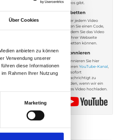
Videos gibt.
Einbetten
Über Cookies
Unter jedem Video
finden Sie einen Code,
mit dem Sie das Video
auf Ihrer Webseite
einbetten können.
 Medien anbieten zu können
Abonnieren
hrer Verwendung unserer
Abonnieren Sie hier
 führen diese Informationen
unseren
YouTube-Kanal
,
um sofort
ie im Rahmen Ihrer Nutzung
benachrichtigt zu
werden, wenn wir ein
neues Video hochladen.
Marketing