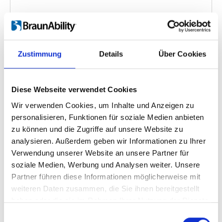
FEAL Portable Ramps
Zustimmung
Details
Über Cookies
Videosprache:
English
Kategorie:
Fixed ramp, Folding ramp, Folding
Diese Webseite verwendet Cookies
telescopic ramp, Telescopic ramp, Product video
Wir verwenden Cookies, um Inhalte und Anzeigen zu
personalisieren, Funktionen für soziale Medien anbieten
zu können und die Zugriffe auf unsere Website zu
Zurück
1
Weiter
analysieren. Außerdem geben wir Informationen zu Ihrer
Verwendung unserer Website an unsere Partner für
soziale Medien, Werbung und Analysen weiter. Unsere
Suchen Sie etwas Bestimmtes?
Partner führen diese Informationen möglicherweise mit
Wenn Sie nach einem Video zu einem bestimmten Produkt
weiteren Daten zusammen, die Sie ihnen bereitgestellt
suchen, können Sie das gewünschte Produkt im Dropdown-
haben oder die sie im Rahmen Ihrer Nutzung der Dienste
Menü auf der linken Seite auswählen. Bitte beachten Sie, dass es
gesammelt haben.
nicht zu allen Produkten eigene Videos gibt.
Einwilligungsauswahl