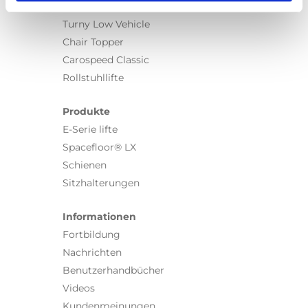
Turny Evo
Turny Low Vehicle
Chair Topper
Carospeed Classic
Rollstuhllifte
Produkte
E-Serie lifte
Spacefloor® LX
Schienen
Sitzhalterungen
Informationen
Fortbildung
Nachrichten
Benutzerhandbücher
Videos
Kundenmeinungen