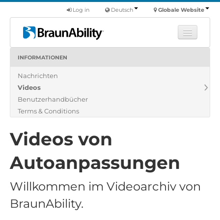
Log in
Deutsch
Globale Website
INFORMATIONEN
Fortbildung
Nachrichten
Produkte
Videos
Nutzfahrzeuge
Benutzerhandbücher
Über uns
Terms & Conditions
Finde einen Händler
Videos von
Autoanpassungen
Willkommen im Videoarchiv von
BraunAbility.