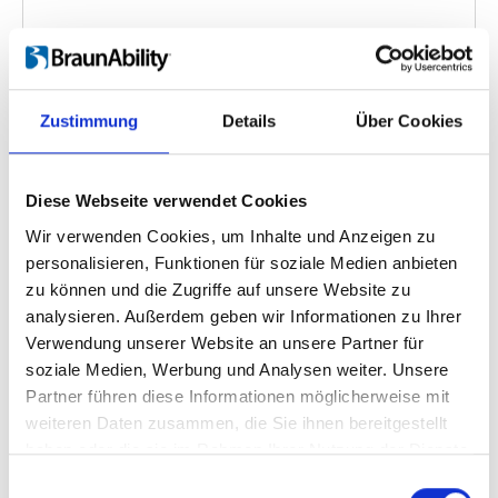
FEAL Portable Ramps
Zustimmung
Details
Über Cookies
Videosprache:
English
Kategorie:
Fixed ramp, Folding ramp, Folding
Diese Webseite verwendet Cookies
telescopic ramp, Telescopic ramp, Product video
Wir verwenden Cookies, um Inhalte und Anzeigen zu
personalisieren, Funktionen für soziale Medien anbieten
zu können und die Zugriffe auf unsere Website zu
Zurück
1
Weiter
analysieren. Außerdem geben wir Informationen zu Ihrer
Verwendung unserer Website an unsere Partner für
soziale Medien, Werbung und Analysen weiter. Unsere
Suchen Sie etwas Bestimmtes?
Partner führen diese Informationen möglicherweise mit
Wenn Sie nach einem Video zu einem bestimmten Produkt
weiteren Daten zusammen, die Sie ihnen bereitgestellt
suchen, können Sie das gewünschte Produkt im Dropdown-
haben oder die sie im Rahmen Ihrer Nutzung der Dienste
Menü auf der linken Seite auswählen. Bitte beachten Sie, dass es
gesammelt haben.
nicht zu allen Produkten eigene Videos gibt.
Einwilligungsauswahl