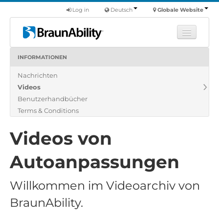
Log in
Deutsch
Globale Website
INFORMATIONEN
Fortbildung
Nachrichten
Produkte
Videos
Nutzfahrzeuge
Benutzerhandbücher
Über uns
Terms & Conditions
Finde einen Händler
Videos von
Autoanpassungen
Willkommen im Videoarchiv von
BraunAbility.