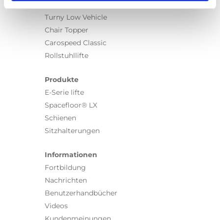
Turny Evo
Turny Low Vehicle
Chair Topper
Carospeed Classic
Rollstuhllifte
Produkte
E-Serie lifte
Spacefloor® LX
Schienen
Sitzhalterungen
Informationen
Fortbildung
Nachrichten
Benutzerhandbücher
Videos
Kundenmeinungen