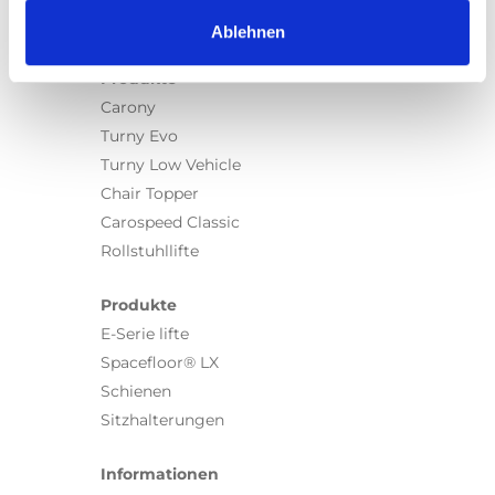
Ablehnen
Produkte
Carony
Turny Evo
Turny Low Vehicle
Chair Topper
Carospeed Classic
Rollstuhllifte
Produkte
E-Serie lifte
Spacefloor® LX
Schienen
Sitzhalterungen
Informationen