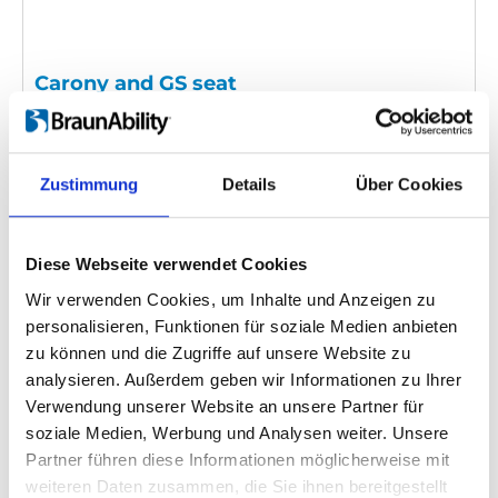
Carony and GS seat
Einbettungscode
(Kopieren Sie den folgenden Code
und fügen Sie ihn in das HTML Ihrer eigenen Site ein,
um das Video einzubetten)
:
Zustimmung
Details
Über Cookies
Diese Webseite verwendet Cookies
Wir verwenden Cookies, um Inhalte und Anzeigen zu
Kategorie:
Turny Evo, Carony Classic, GS seat, Product
personalisieren, Funktionen für soziale Medien anbieten
video
zu können und die Zugriffe auf unsere Website zu
analysieren. Außerdem geben wir Informationen zu Ihrer
Verwendung unserer Website an unsere Partner für
Zurück
1
Weiter
soziale Medien, Werbung und Analysen weiter. Unsere
Partner führen diese Informationen möglicherweise mit
weiteren Daten zusammen, die Sie ihnen bereitgestellt