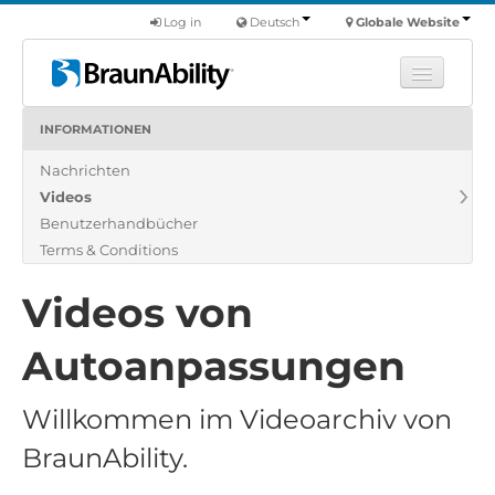
Log in
Deutsch
Globale Website
INFORMATIONEN
Fortbildung
Nachrichten
Produkte
Videos
Nutzfahrzeuge
Benutzerhandbücher
Über uns
Terms & Conditions
Finde einen Händler
Videos von
Autoanpassungen
Willkommen im Videoarchiv von
BraunAbility.