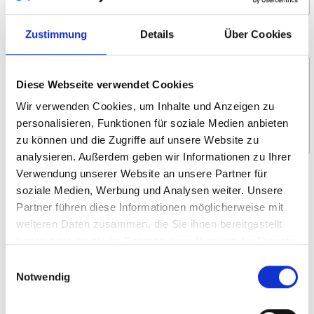
Zustimmung
Details
Über Cookies
Nachricht *
Diese Webseite verwendet Cookies
Wir verwenden Cookies, um Inhalte und Anzeigen zu
personalisieren, Funktionen für soziale Medien anbieten
zu können und die Zugriffe auf unsere Website zu
analysieren. Außerdem geben wir Informationen zu Ihrer
Verwendung unserer Website an unsere Partner für
Wofür interessieren Sie sich?
soziale Medien, Werbung und Analysen weiter. Unsere
Um- und Hinsetzen
Partner führen diese Informationen möglicherweise mit
weiteren Daten zusammen, die Sie ihnen bereitgestellt
Heben und Verstauen
haben oder die sie im Rahmen Ihrer Nutzung der Dienste
Selbstständiges Fahren
gesammelt haben.
Einwilligungsauswahl
Rollstuhllifte
Notwendig
Systemboden und Sitze