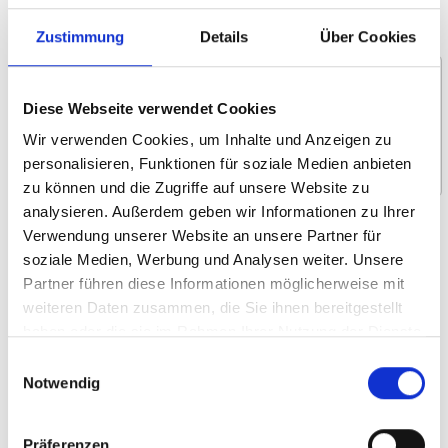
Nachricht *
Zustimmung
Details
Über Cookies
Diese Webseite verwendet Cookies
Wir verwenden Cookies, um Inhalte und Anzeigen zu
personalisieren, Funktionen für soziale Medien anbieten
zu können und die Zugriffe auf unsere Website zu
analysieren. Außerdem geben wir Informationen zu Ihrer
Wofür interessieren Sie sich?
Verwendung unserer Website an unsere Partner für
soziale Medien, Werbung und Analysen weiter. Unsere
Um- und Hinsetzen
Partner führen diese Informationen möglicherweise mit
Heben und Verstauen
weiteren Daten zusammen, die Sie ihnen bereitgestellt
Selbstständiges Fahren
haben oder die sie im Rahmen Ihrer Nutzung der Dienste
gesammelt haben.
Rollstuhllifte
Einwilligungsauswahl
Notwendig
Systemboden und Sitze
Rollstuhlrückhalte­- und Sicherheitsgurt
Präferenzen