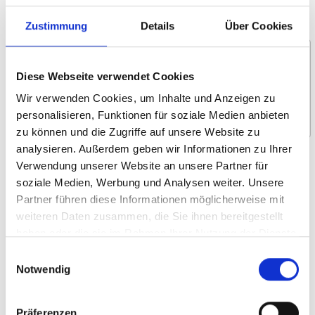
Nachricht *
Zustimmung
Details
Über Cookies
Diese Webseite verwendet Cookies
Wir verwenden Cookies, um Inhalte und Anzeigen zu
personalisieren, Funktionen für soziale Medien anbieten
zu können und die Zugriffe auf unsere Website zu
analysieren. Außerdem geben wir Informationen zu Ihrer
Wofür interessieren Sie sich?
Verwendung unserer Website an unsere Partner für
soziale Medien, Werbung und Analysen weiter. Unsere
Um- und Hinsetzen
Partner führen diese Informationen möglicherweise mit
Heben und Verstauen
weiteren Daten zusammen, die Sie ihnen bereitgestellt
Selbstständiges Fahren
haben oder die sie im Rahmen Ihrer Nutzung der Dienste
gesammelt haben.
Rollstuhllifte
Einwilligungsauswahl
Notwendig
Systemboden und Sitze
Rollstuhlrückhalte­- und Sicherheitsgurt
Präferenzen