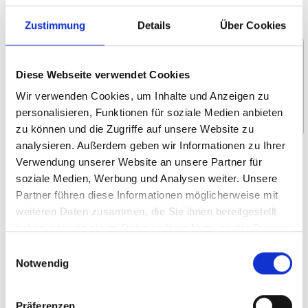
Nachricht *
Zustimmung
Details
Über Cookies
Diese Webseite verwendet Cookies
Wir verwenden Cookies, um Inhalte und Anzeigen zu
personalisieren, Funktionen für soziale Medien anbieten
zu können und die Zugriffe auf unsere Website zu
analysieren. Außerdem geben wir Informationen zu Ihrer
Wofür interessieren Sie sich?
Verwendung unserer Website an unsere Partner für
soziale Medien, Werbung und Analysen weiter. Unsere
Um- und Hinsetzen
Partner führen diese Informationen möglicherweise mit
Heben und Verstauen
weiteren Daten zusammen, die Sie ihnen bereitgestellt
Selbstständiges Fahren
haben oder die sie im Rahmen Ihrer Nutzung der Dienste
gesammelt haben.
Rollstuhllifte
Einwilligungsauswahl
Notwendig
Systemboden und Sitze
Rollstuhlrückhalte­- und Sicherheitsgurt
Präferenzen