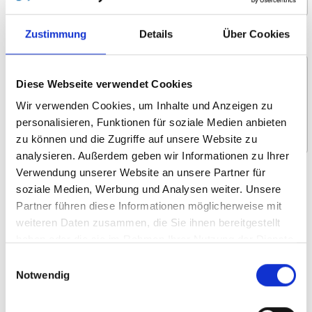
Zustimmung
Details
Über Cookies
Nachricht *
Diese Webseite verwendet Cookies
Wir verwenden Cookies, um Inhalte und Anzeigen zu
personalisieren, Funktionen für soziale Medien anbieten
zu können und die Zugriffe auf unsere Website zu
analysieren. Außerdem geben wir Informationen zu Ihrer
Verwendung unserer Website an unsere Partner für
Wofür interessieren Sie sich?
soziale Medien, Werbung und Analysen weiter. Unsere
Um- und Hinsetzen
Partner führen diese Informationen möglicherweise mit
weiteren Daten zusammen, die Sie ihnen bereitgestellt
Heben und Verstauen
haben oder die sie im Rahmen Ihrer Nutzung der Dienste
Selbstständiges Fahren
gesammelt haben.
Einwilligungsauswahl
Rollstuhllifte
Notwendig
Systemboden und Sitze