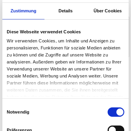
Nachricht *
Zustimmung
Details
Über Cookies
Diese Webseite verwendet Cookies
Wir verwenden Cookies, um Inhalte und Anzeigen zu
personalisieren, Funktionen für soziale Medien anbieten
zu können und die Zugriffe auf unsere Website zu
analysieren. Außerdem geben wir Informationen zu Ihrer
Wofür interessieren Sie sich?
Verwendung unserer Website an unsere Partner für
soziale Medien, Werbung und Analysen weiter. Unsere
Um- und Hinsetzen
Partner führen diese Informationen möglicherweise mit
Heben und Verstauen
weiteren Daten zusammen, die Sie ihnen bereitgestellt
Selbstständiges Fahren
haben oder die sie im Rahmen Ihrer Nutzung der Dienste
gesammelt haben.
Rollstuhllifte
Einwilligungsauswahl
Notwendig
Systemboden und Sitze
Rollstuhlrückhalte­- und Sicherheitsgurt
Präferenzen